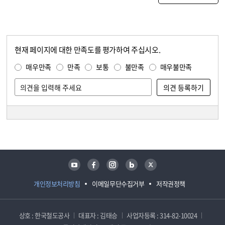
현재 페이지에 대한 만족도를 평가하여 주십시오.
콘텐츠 만족도 조사
만족도 조사
매우만족
만족
보통
불만족
매우불만족
담당자 정보
담당자 정보
유튜브
페이스북
인스타그램
블로그
트위터
개인정보처리방침
이메일무단수집거부
저작권정책
상호 : 한국철도공사
대표자 : 김태승
사업자등록 : 314-82-10024