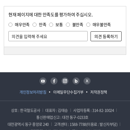
현재 페이지에 대한 만족도를 평가하여 주십시오.
콘텐츠 만족도 조사
만족도 조사
매우만족
만족
보통
불만족
매우불만족
담당자 정보
담당자 정보
유튜브
페이스북
인스타그램
블로그
트위터
개인정보처리방침
이메일무단수집거부
저작권정책
상호 : 한국철도공사
대표자 : 김태승
사업자등록 : 314-82-10024
통신판매업신고 : 대전 동구-0233호
대전광역시 동구 중앙로 240
고객센터 : 1588-7788(이용료 : 발신자부담)