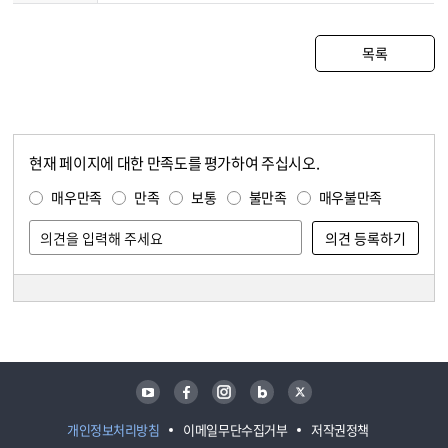
목록
현재 페이지에 대한 만족도를 평가하여 주십시오.
콘텐츠 만족도 조사
만족도 조사
매우만족
만족
보통
불만족
매우불만족
담당자 정보
담당자 정보
유튜브
페이스북
인스타그램
블로그
트위터
개인정보처리방침
이메일무단수집거부
저작권정책