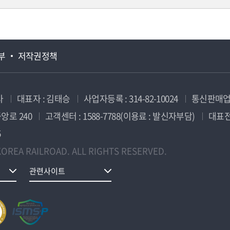
부
저작권정책
사
대표자 : 김태승
사업자등록 : 314-82-10024
통신판매업신
앙로 240
고객센터 : 1588-7788(이용료 : 발신자부담)
대표전화
5
OREA RAILROAD. ALL RIGHTS RESERVED.
관련사이트