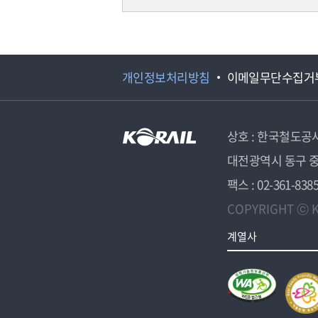
개인정보처리방침
이메일무단수집거
상호 : 한국철도공
대전광역시 동구 중
팩스 : 02-361-838
COPYRIGHT ⓒ K
계열사