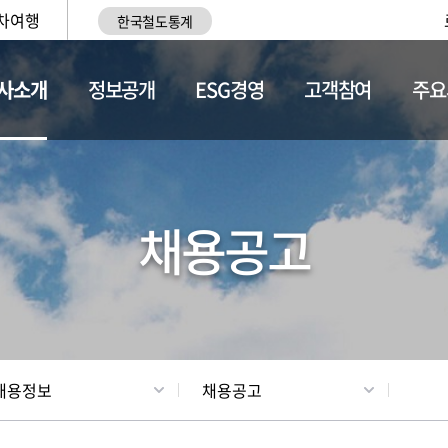
차여행
한국철도통계
사소개
정보공개
ESG경영
고객참여
주요
황
조직현황
채용정보
채용공고
채용정보
채용공고