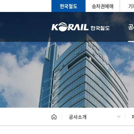
한국철도
승차권예매
기
공
CEO
일반현
공사소개