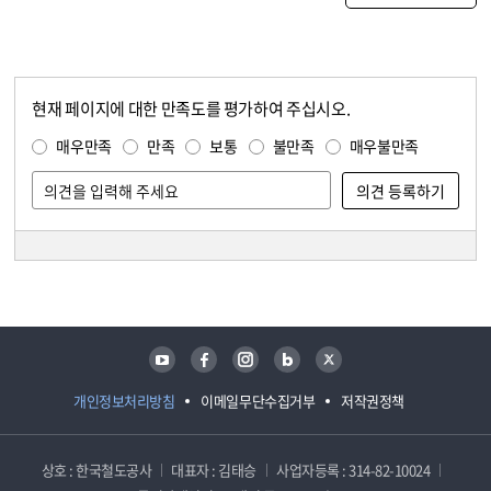
현재 페이지에 대한 만족도를 평가하여 주십시오.
콘텐츠 만족도 조사
만족도 조사
매우만족
만족
보통
불만족
매우불만족
담당자 정보
담당자 정보
유튜브
페이스북
인스타그램
블로그
트위터
개인정보처리방침
이메일무단수집거부
저작권정책
상호 : 한국철도공사
대표자 : 김태승
사업자등록 : 314-82-10024