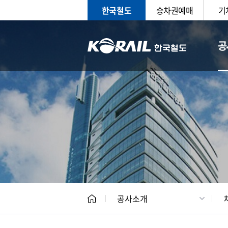
한국철도
승차권예매
기
공
CEO
일반현
공사소개