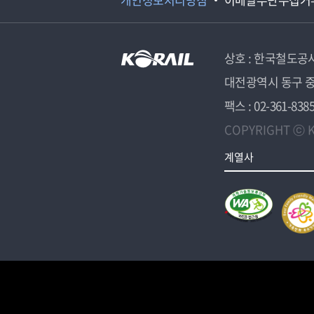
상호 : 한국철도공
대전광역시 동구 중
팩스 : 02-361-838
COPYRIGHT ⓒ K
계열사