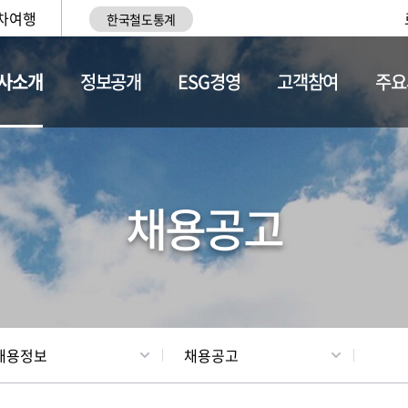
차여행
한국철도통계
사소개
정보공개
ESG경영
고객참여
주요
황
조직현황
채용정보
채용공고
채용정보
채용공고