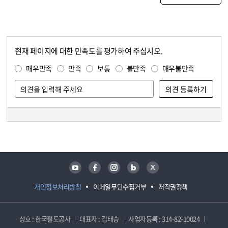
현재 페이지에 대한 만족도를 평가하여 주십시오.
콘텐츠 만족도 조사
만족도 조사
매우만족
만족
보통
불만족
매우불만족
담당자 정보
담당자 정보
유튜브
페이스북
인스타그램
블로그
트위터
개인정보처리방침
이메일무단수집거부
저작권정책
상호 : 한국철도공사
대표자 : 김태승
사업자등록 : 314-82-10024