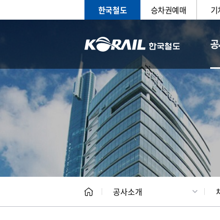
한국철도
승차권예매
기
공
CEO
일반현
공사소개