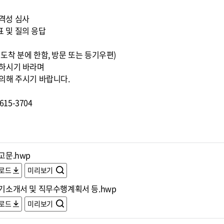
적격성 심사
표 및 질의 응답
0까지 도착 분에 한함, 방문 또는 등기우편)
조하시기 바라며
의해 주시기 바랍니다.
15-3704
공고문.hwp
로드
미리보기
자기소개서 및 직무수행계획서 등.hwp
로드
미리보기