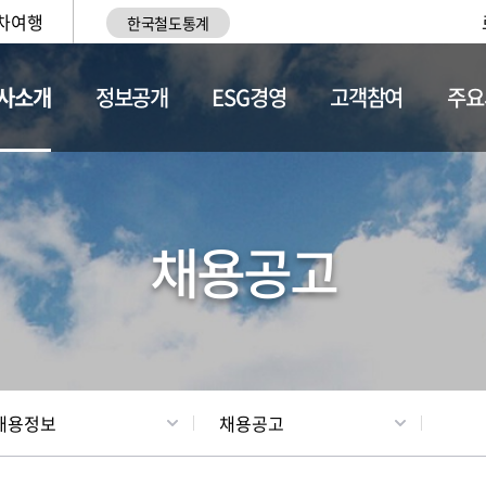
차여행
한국철도통계
사소개
정보공개
ESG경영
고객참여
주요
황
조직현황
채용정보
채용공고
채용정보
채용공고