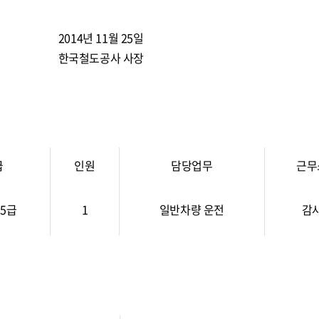
2014년 11월 25일
한국철도공사 사장
급
인원
담당업무
근무
5급
1
일반차량 운전
감