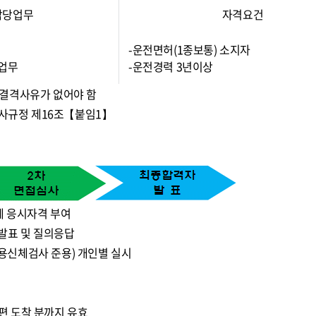
담당업무
자격요건
-운전면허(1종보통) 소지자
계업무
-운전경력 3년이상
 결격사유가 없어야 함
인사규정 제16조【붙임1】
계 응시자격 부여
발표 및 질의응답
용신체검사 준용) 개인별 실시
편 도착 분까지 유효