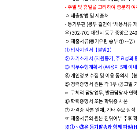
- 주말 및 휴일을 고려하여 충분히 
ㅇ 제출방법 및 제출처
- 등기우편 (봉투 겉면에 “채용서류 재
우) 302-701 대전시 동구 중앙로
ㅇ 제출서류(등기우편 송부 ①～⑦)
① 입사지원서【붙임2】
② 자기소개서 (지원동기, 주요성과 등
③ 직무수행계획서 (A4용지 5매 이
④ 개인정보 수집 및 이용 동의서【
⑤ 경력증명서 원본 각 1부 (공고일 
☞ 구체적 담당업무, 발급담당자 연락
⑥ 학력증명서 또는 학위증 사본
⑦ 자격증 사본 일체, 기타 주요 실적
☞ 제출서류의 원본 진위여부 추후 
※① ~ ③은 등기발송과 함께 파일(Hwp,