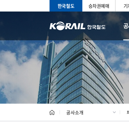
한국철도
승차권예매
기
공
CEO
일반현
공사소개