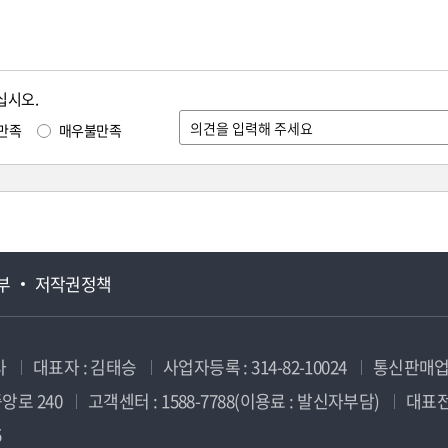
십시오.
만족
매우불만족
부
저작권정책
사
대표자 : 김태승
사업자등록 : 314-82-10024
통신판매업신
앙로 240
고객센터 : 1588-7788(이용료 : 발신자부담)
대표전화
5