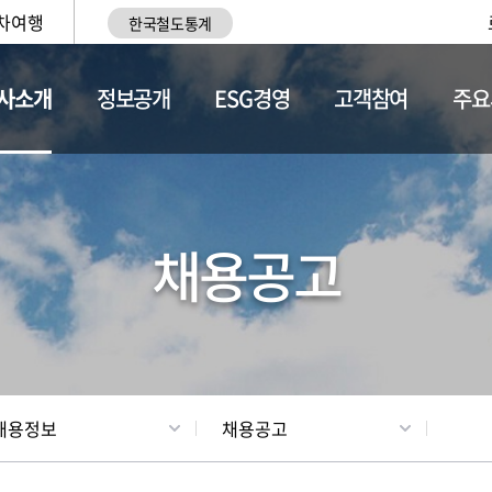
차여행
한국철도통계
사소개
정보공개
ESG경영
고객참여
주요
황
조직현황
채용정보
채용공고
채용정보
채용공고