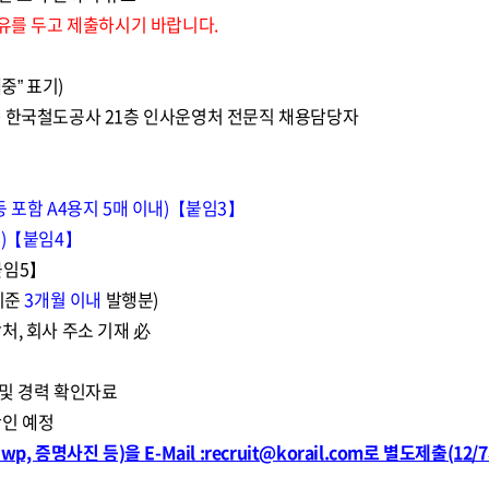
여유를 두고 제출하시기 바랍니다.
중” 표기)
 240 한국철도공사 21층 인사운영처 전문직 채용담당자
 포함 A4용지 5매 이내)【붙임3】
내)【붙임4】
붙임5】
기준
3개월 이내
발행분)
처, 회사 주소 기재 必
 및 경력 확인자료
확인 예정
 증명사진 등)을 E-Mail :recruit@korail.com로 별도제출(12/