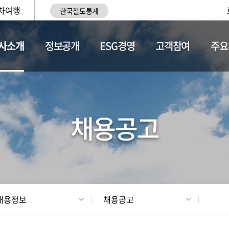
차여행
한국철도통계
사소개
정보공개
ESG경영
고객참여
주요
황
조직현황
채용정보
채용공고
채용정보
채용공고