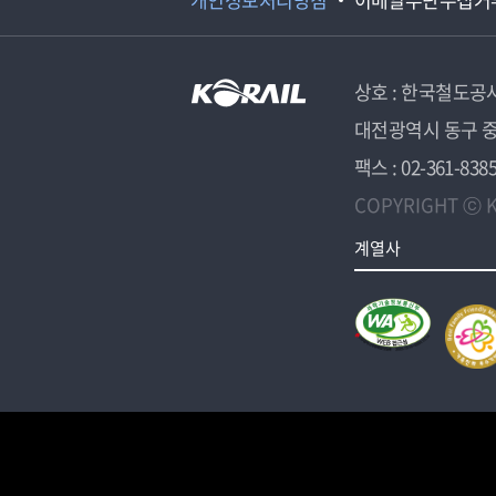
상호 : 한국철도공
대전광역시 동구 중
팩스 : 02-361-838
COPYRIGHT ⓒ K
계열사