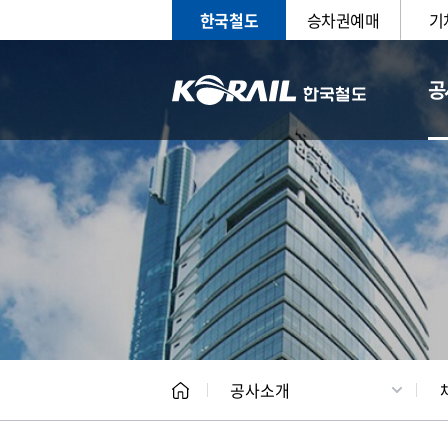
한국철도
승차권예매
기
공
CEO
일반현
공사소개