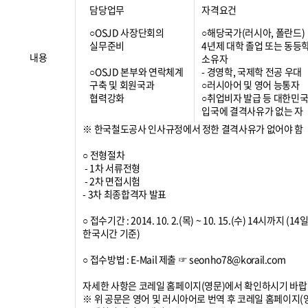
담당업무
자격요건
○OSJD 사장단회의
○해당국가(러시아, 폴란드)
실무준비
4년제 대학 졸업 또는 동등
내용
소유자
○OSJD 본부와 연락체계
- 경영학, 국제학 전공 우대
구축 및 회원국과
○러시아어 및 영어 능통자
협력강화
○취업비자 발급 등 대한민
입국에 결격사유가 없는 자
※ 한국철도공사 인사규정에서 정한 결격사유가 없어야 함
○ 전형절차
- 1차 서류전형
- 2차 면접시험
- 3차 최종합격자 발표
○ 접수기간 : 2014. 10. 2.(목) ~ 10. 15.(수) 14시까지 (14
한국시간 기준)
○ 접수방법 : E-Mail 제출 ☞ seonho78@korail.com
자세한 사항은 코레일 홈페이지(영문)에서 확인하시기 바랍
※ 위 공문은 영어 및 러시아어로 번역 후 코레일 홈페이지(영