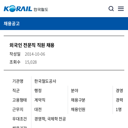
채용공고
외국인 전문직 직원 채용
작성일
2014-10-06
조회수
15,028
코레일소개_경영공시_채용공고 상세보기 – 내용, 파일, 담당자 연락처로 구성
기관명
한국철도공사
직군
행정
분야
경영
고용형태
계약직
채용구분
경력
근무지
대전
채용인원
1명
우대조건
경영학, 국제학 전공