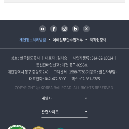
담당자 정보
담당자 정보
유튜브
페이스북
인스타그램
블로그
트위터
개인정보처리방침
이메일무단수집거부
저작권정책
상호 : 한국철도공사
대표자 : 김태승
사업자등록 : 314-82-10024
통신판매업신고 : 대전 동구-0233호
대전광역시 동구 중앙로 240
고객센터 : 1588-7788(이용료 : 발신자부담)
대표전화 : 042-472-5000
팩스 : 02-361-8385
COPYRIGHT ⓒ KOREA RAILROAD. ALL RIGHTS RESERVED.
계열사
관련사이트