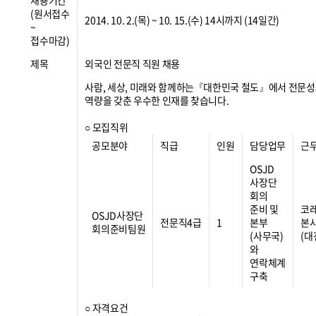
채용기간
(원서접수
2014. 10. 2.(목) ~ 10. 15.(수) 14시까지 (14일간)
~
접수마감)
제목
외국인 전문직 직원 채용
사람, 세상, 미래와 함께하는『대한민국 철도』에서 전문
역량을 갖춘 우수한 인재를 찾습니다.
○ 모집직위
공모분야
직급
인원
담당업무
근
OSJD
사장단
회의
준비 및
코
OSJD사장단
전문직4급
1
본부
본
회의준비팀원
(사무국)
(대
와
연락체계
구축
○ 자격요건