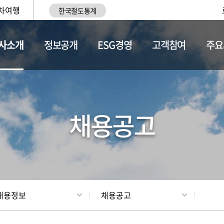
차여행
한국철도통계
사소개
정보공개
ESG경영
고객참여
주요
황
조직현황
채용정보
채용공고
채용정보
채용공고