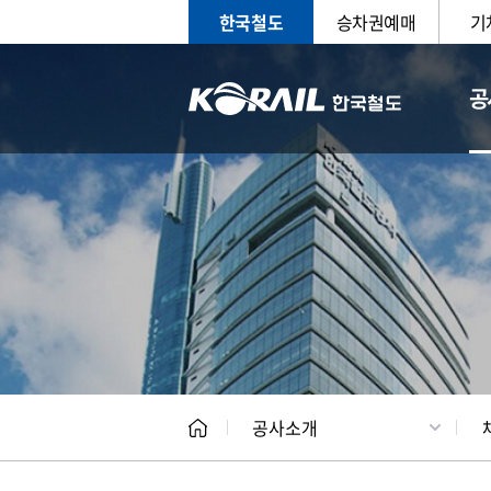
한국철도
승차권예매
기
공
CEO
일반현
공사소개