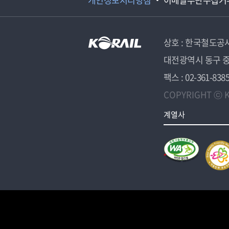
상호 : 한국철도공
대전광역시 동구 중
팩스 : 02-361-838
COPYRIGHT ⓒ K
계열사