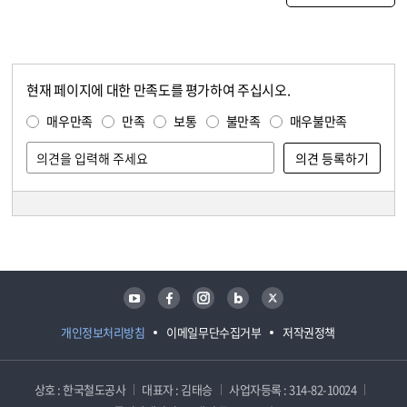
현재 페이지에 대한 만족도를 평가하여 주십시오.
콘텐츠 만족도 조사
만족도 조사
매우만족
만족
보통
불만족
매우불만족
담당자 정보
담당자 정보
유튜브
페이스북
인스타그램
블로그
트위터
개인정보처리방침
이메일무단수집거부
저작권정책
상호 : 한국철도공사
대표자 : 김태승
사업자등록 : 314-82-10024