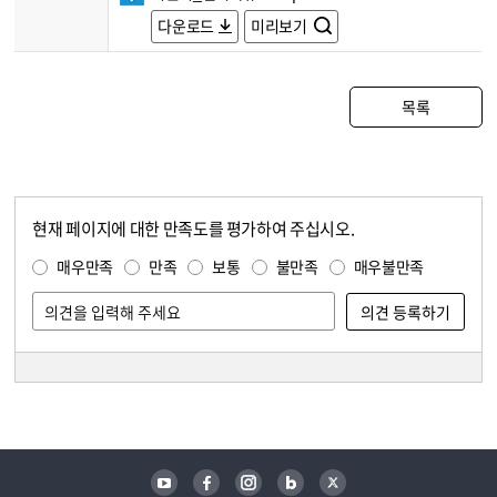
다운로드
미리보기
목록
현재 페이지에 대한 만족도를 평가하여 주십시오.
콘텐츠 만족도 조사
만족도 조사
매우만족
만족
보통
불만족
매우불만족
담당자 정보
담당자 정보
유튜브
페이스북
인스타그램
블로그
트위터