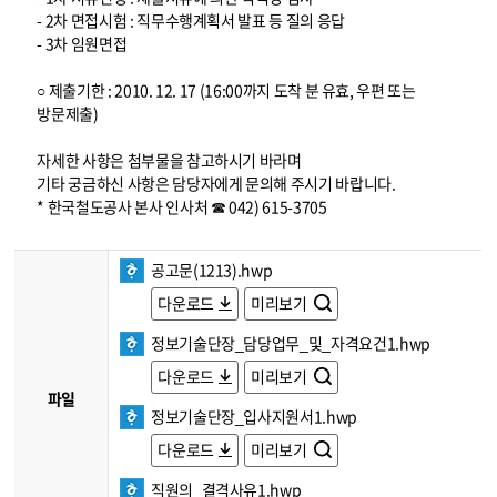
- 2차 면접시험 : 직무수행계획서 발표 등 질의 응답
- 3차 임원면접
○ 제출기한 : 2010. 12. 17 (16:00까지 도착 분 유효, 우편 또는
방문제출)
자세한 사항은 첨부물을 참고하시기 바라며
기타 궁금하신 사항은 담당자에게 문의해 주시기 바랍니다.
* 한국철도공사 본사 인사처 ☎ 042) 615-3705
공고문(1213).hwp
다운로드
미리보기
정보기술단장_담당업무_및_자격요건1.hwp
다운로드
미리보기
파일
정보기술단장_입사지원서1.hwp
다운로드
미리보기
직원의_결격사유1.hwp