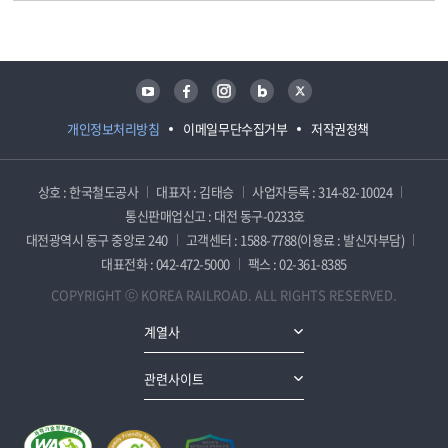
담당자 정보
담당자 정보
유튜브
페이스북
인스타그램
블로그
트위터
개인정보처리방침
이메일무단수집거부
저작권정책
상호 : 한국철도공사
대표자 : 김태승
사업자등록 : 314-82-10024
통신판매업신고 : 대전 동구-0233호
대전광역시 동구 중앙로 240
고객센터 : 1588-7788(이용료 : 발신자부담)
대표전화 : 042-472-5000
팩스 : 02-361-8385
COPYRIGHT ⓒ KOREA RAILROAD. ALL RIGHTS RESERVED.
계열사
관련사이트