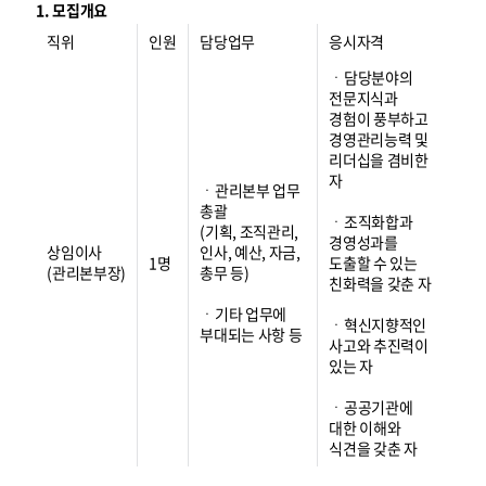
1. 모집개요
직위
인원
담당업무
응시자격
ㆍ담당분야의
전문지식과
경험이 풍부하고
경영관리능력 및
리더십을 겸비한
자
ㆍ관리본부 업무
총괄
ㆍ조직화합과
(기획, 조직관리,
경영성과를
상임이사
인사, 예산, 자금,
1명
도출할 수 있는
(관리본부장)
총무 등)
친화력을 갖춘 자
ㆍ기타 업무에
ㆍ혁신지향적인
부대되는 사항 등
사고와 추진력이
있는 자
ㆍ공공기관에
대한 이해와
식견을 갖춘 자