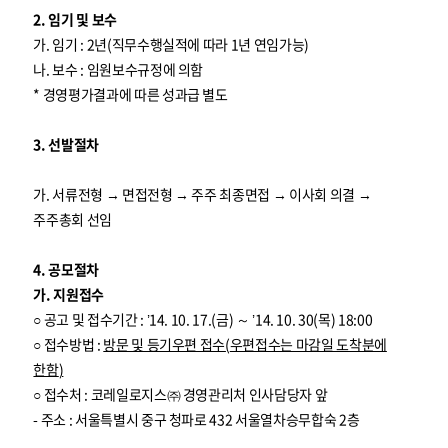
2. 임기 및 보수
가. 임기 : 2년(직무수행실적에 따라 1년 연임가능)
나. 보수 : 임원보수규정에 의함
* 경영평가결과에 따른 성과급 별도
3. 선발절차
가. 서류전형 → 면접전형 → 주주 최종면접 → 이사회 의결 →
주주총회 선임
4. 공모절차
가. 지원접수
○ 공고 및 접수기간 : ’14. 10. 17.(금) ～ ’14. 10. 30(목) 18:00
○ 접수방법 :
방문 및 등기우편 접수
(
우편접수는 마감일 도착분에
한함
)
○ 접수처 : 코레일로지스㈜ 경영관리처 인사담당자 앞
- 주소 : 서울특별시 중구 청파로 432 서울열차승무합숙 2층