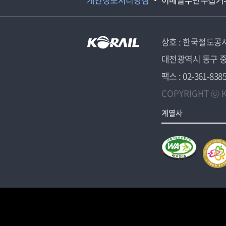
상호 : 한국철도공
대전광역시 동구 중
팩스 : 02-361-838
COPYRIGHT ⓒ K
계열사