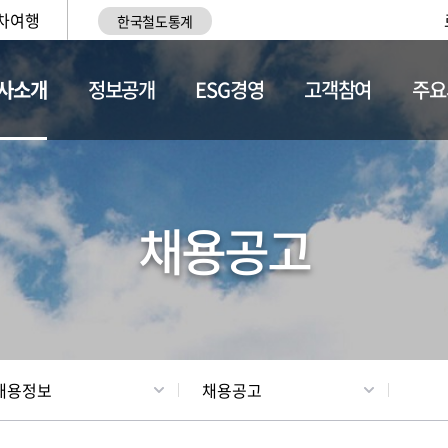
차여행
한국철도통계
사소개
정보공개
ESG경영
고객참여
주요
황
조직현황
채용정보
채용공고
채용정보
채용공고