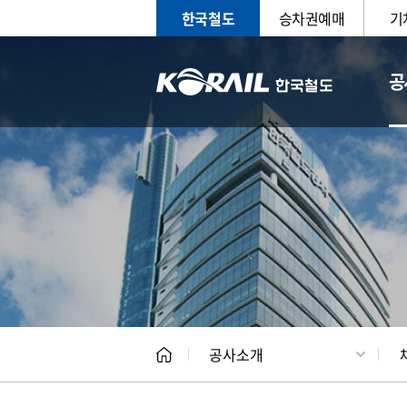
한국철도
승차권예매
기
공
CEO
일반현
공사소개