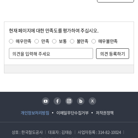
현재 페이지에 대한 만족도를 평가하여 주십시오.
콘텐츠 만족도 조사
만족도 조사
매우만족
만족
보통
불만족
매우불만족
담당자 정보
담당자 정보
유튜브
페이스북
인스타그램
블로그
트위터
개인정보처리방침
이메일무단수집거부
저작권정책
상호 : 한국철도공사
대표자 : 김태승
사업자등록 : 314-82-10024