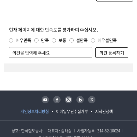
현재 페이지에 대한 만족도를 평가하여 주십시오.
콘텐츠 만족도 조사
만족도 조사
매우만족
만족
보통
불만족
매우불만족
담당자 정보
담당자 정보
유튜브
페이스북
인스타그램
블로그
트위터
개인정보처리방침
이메일무단수집거부
저작권정책
상호 : 한국철도공사
대표자 : 김태승
사업자등록 : 314-82-10024