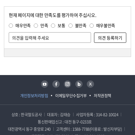
현재 페이지에 대한 만족도를 평가하여 주십시오.
콘텐츠 만족도 조사
만족도 조사
매우만족
만족
보통
불만족
매우불만족
담당자 정보
담당자 정보
유튜브
페이스북
인스타그램
블로그
트위터
개인정보처리방침
이메일무단수집거부
저작권정책
상호 : 한국철도공사
대표자 : 김태승
사업자등록 : 314-82-10024
통신판매업신고 : 대전 동구-0233호
대전광역시 동구 중앙로 240
고객센터 : 1588-7788(이용료 : 발신자부담)