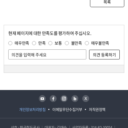
목록
현재 페이지에 대한 만족도를 평가하여 주십시오.
콘텐츠 만족도 조사
만족도 조사
매우만족
만족
보통
불만족
매우불만족
담당자 정보
담당자 정보
유튜브
페이스북
인스타그램
블로그
트위터
개인정보처리방침
이메일무단수집거부
저작권정책
상호 : 한국철도공사
대표자 : 김태승
사업자등록 : 314-82-10024