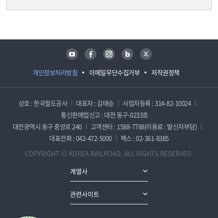
담당자 정보
담당자 정보
유튜브
페이스북
인스타그램
블로그
트위터
개인정보처리방침
이메일무단수집거부
저작권정책
상호 : 한국철도공사
대표자 : 김태승
사업자등록 : 314-82-10024
통신판매업신고 : 대전 동구-0233호
대전광역시 동구 중앙로 240
고객센터 : 1588-7788(이용료 : 발신자부담)
대표전화 : 042-472-5000
팩스 : 02-361-8385
COPYRIGHT ⓒ KOREA RAILROAD. ALL RIGHTS RESERVED.
계열사
관련사이트