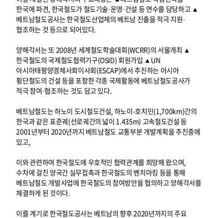
한국에 파견, 한국철도가 철도기술·운영·건설 등 연수를 담당하고 ▲
베트남철도공사는 한국철도산업체의 베트남 진출을 적극 지원·
협조하는 것 등으로 되어있다.
양해각서는 또 2008년 세계철도학술대회(WCRR)의 서울개최 ▲
한국철도의 국제철도협력기구(OSID) 회원가입 ▲UN
아시아태평양경제사회이사회(ESCAP)에서 추진하는 아시아
횡단철도의 건설 등을 포함한 각종 국제활동에 베트남철도공사가
적극 참여·협조하는 것도 담고 있다.
베트남철도는 하노이 도시철도건설, 하노이-호치민(1,700km)간의
한국과 같은 표준궤(선로궤간의 넓이 1.435m) 고속철도건설 등
2001년부터 2020년까지 베트남철도 교통부분 개발계획을 추진중에
있고,
이와 관련하여 한국철도에 우호적인 협력관계를 희망해 왔으며,
수차에 걸친 양국간 실무접촉과 한국철도의 벤치마킹 등을 통해
베트남철도 개발사업에 한국철도의 참여방안을 협의하고 양해각서를
체결하게 된 것이다.
이를 계기로 한국철도공사는 베트남의 향후 2020년까지의 주요