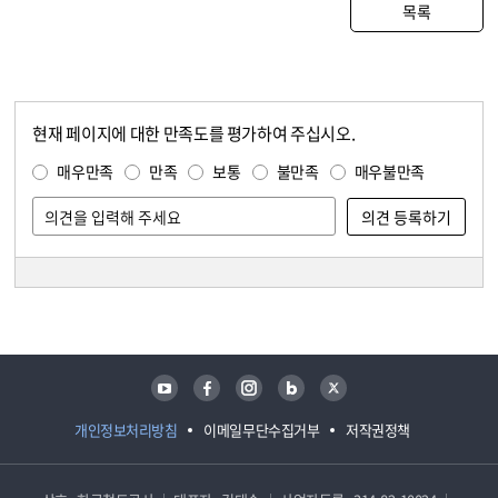
목록
현재 페이지에 대한 만족도를 평가하여 주십시오.
콘텐츠 만족도 조사
만족도 조사
매우만족
만족
보통
불만족
매우불만족
담당자 정보
담당자 정보
유튜브
페이스북
인스타그램
블로그
트위터
개인정보처리방침
이메일무단수집거부
저작권정책