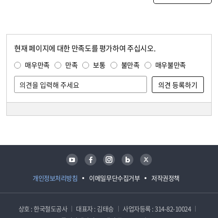
현재 페이지에 대한 만족도를 평가하여 주십시오.
콘텐츠 만족도 조사
만족도 조사
매우만족
만족
보통
불만족
매우불만족
담당자 정보
담당자 정보
유튜브
페이스북
인스타그램
블로그
트위터
개인정보처리방침
이메일무단수집거부
저작권정책
상호 : 한국철도공사
대표자 : 김태승
사업자등록 : 314-82-10024