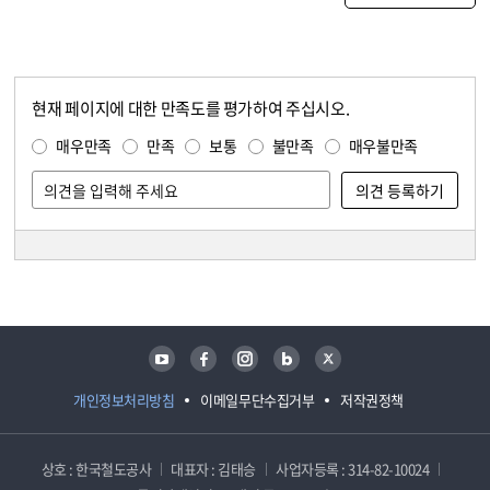
현재 페이지에 대한 만족도를 평가하여 주십시오.
콘텐츠 만족도 조사
만족도 조사
매우만족
만족
보통
불만족
매우불만족
담당자 정보
담당자 정보
유튜브
페이스북
인스타그램
블로그
트위터
개인정보처리방침
이메일무단수집거부
저작권정책
상호 : 한국철도공사
대표자 : 김태승
사업자등록 : 314-82-10024