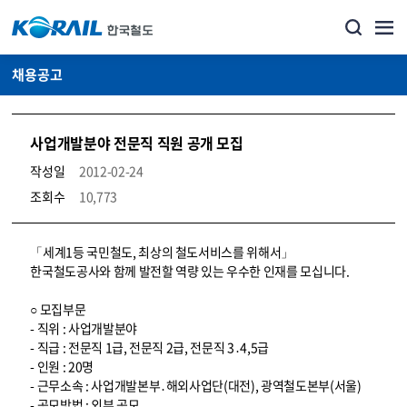
채용공고
사업개발분야 전문직 직원 공개 모집
작성일
2012-02-24
조회수
10,773
코레일소개_경영공시_채용공고 상세보기 – 내용, 파일, 담당자 연락처로 구성
「세계1등 국민철도, 최상의 철도서비스를 위해서」
한국철도공사와 함께 발전할 역량 있는 우수한 인재를 모십니다.
○ 모집부문
- 직위 : 사업개발분야
- 직급 : 전문직 1급, 전문직 2급, 전문직 3․4,5급
- 인원 : 20명
- 근무소속 : 사업개발본부․해외사업단(대전), 광역철도본부(서울)
- 공모방법 : 외부 공모