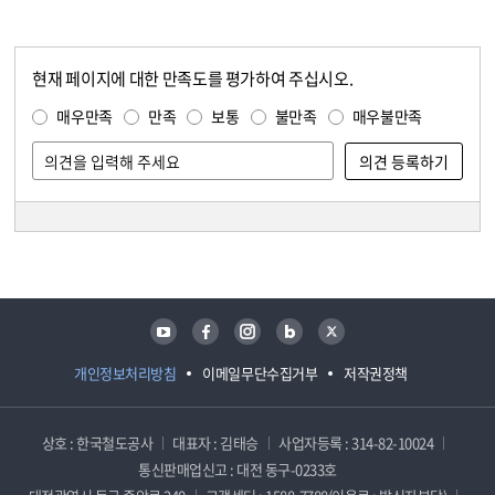
현재 페이지에 대한 만족도를 평가하여 주십시오.
콘텐츠 만족도 조사
만족도 조사
매우만족
만족
보통
불만족
매우불만족
담당자 정보
담당자 정보
유튜브
페이스북
인스타그램
블로그
트위터
개인정보처리방침
이메일무단수집거부
저작권정책
상호 : 한국철도공사
대표자 : 김태승
사업자등록 : 314-82-10024
통신판매업신고 : 대전 동구-0233호