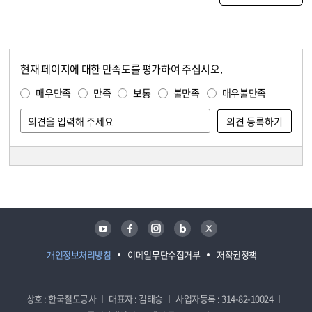
현재 페이지에 대한 만족도를 평가하여 주십시오.
콘텐츠 만족도 조사
만족도 조사
매우만족
만족
보통
불만족
매우불만족
담당자 정보
담당자 정보
유튜브
페이스북
인스타그램
블로그
트위터
개인정보처리방침
이메일무단수집거부
저작권정책
상호 : 한국철도공사
대표자 : 김태승
사업자등록 : 314-82-10024