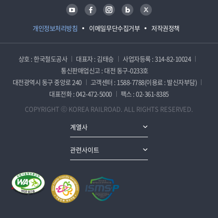
유튜브
페이스북
인스타그램
블로그
트위터
개인정보처리방침
이메일무단수집거부
저작권정책
상호 : 한국철도공사
대표자 : 김태승
사업자등록 : 314-82-10024
통신판매업신고 : 대전 동구-0233호
대전광역시 동구 중앙로 240
고객센터 : 1588-7788(이용료 : 발신자부담)
대표전화 : 042-472-5000
팩스 : 02-361-8385
COPYRIGHT ⓒ KOREA RAILROAD. ALL RIGHTS RESERVED.
계열사
관련사이트