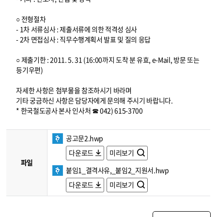
○ 전형절차
- 1차 서류심사 : 제출서류에 의한 적격성 심사
- 2차 면접심사 : 직무수행계획서 발표 및 질의 응답
○ 제출기한 : 2011. 5. 31 (16:00까지 도착 분 유효, e-Mail, 방문 또는
등기우편)
자세한 사항은 첨부물을 참조하시기 바라며
기타 궁금하신 사항은 담당자에게 문의해 주시기 바랍니다.
* 한국철도공사 본사 인사처 ☎ 042) 615-3700
공고문2.hwp
다운로드
미리보기
파일
붙임1_결격사유,_붙임2_지원서.hwp
다운로드
미리보기