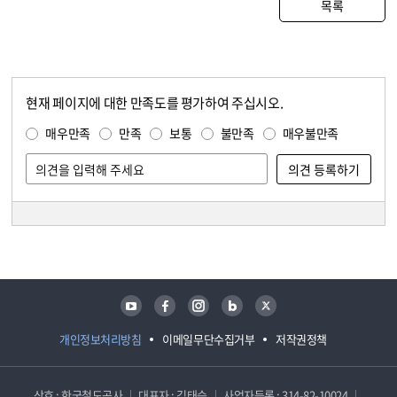
목록
현재 페이지에 대한 만족도를 평가하여 주십시오.
콘텐츠 만족도 조사
만족도 조사
매우만족
만족
보통
불만족
매우불만족
담당자 정보
담당자 정보
유튜브
페이스북
인스타그램
블로그
트위터
개인정보처리방침
이메일무단수집거부
저작권정책
상호 : 한국철도공사
대표자 : 김태승
사업자등록 : 314-82-10024