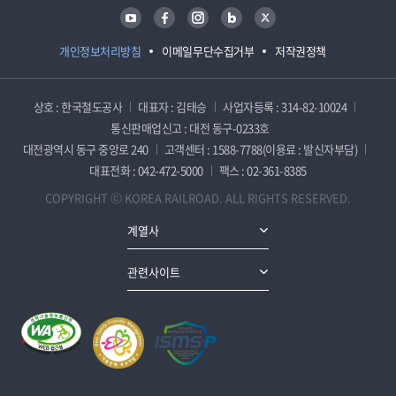
유튜브
페이스북
인스타그램
블로그
트위터
개인정보처리방침
이메일무단수집거부
저작권정책
상호 : 한국철도공사
대표자 : 김태승
사업자등록 : 314-82-10024
통신판매업신고 : 대전 동구-0233호
대전광역시 동구 중앙로 240
고객센터 : 1588-7788(이용료 : 발신자부담)
대표전화 : 042-472-5000
팩스 : 02-361-8385
COPYRIGHT ⓒ KOREA RAILROAD. ALL RIGHTS RESERVED.
계열사
관련사이트