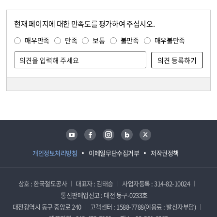
현재 페이지에 대한 만족도를 평가하여 주십시오.
콘텐츠 만족도 조사
만족도 조사
매우만족
만족
보통
불만족
매우불만족
담당자 정보
담당자 정보
유튜브
페이스북
인스타그램
블로그
트위터
개인정보처리방침
이메일무단수집거부
저작권정책
상호 : 한국철도공사
대표자 : 김태승
사업자등록 : 314-82-10024
통신판매업신고 : 대전 동구-0233호
대전광역시 동구 중앙로 240
고객센터 : 1588-7788(이용료 : 발신자부담)