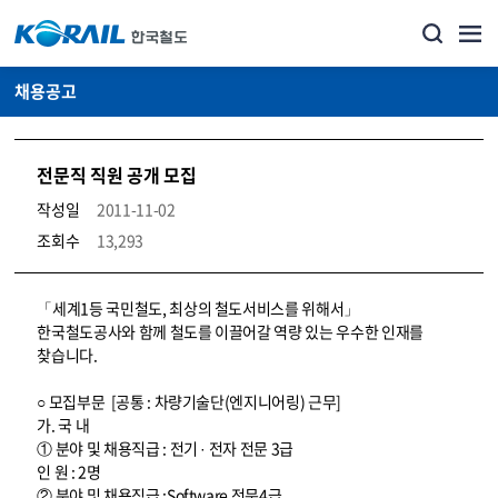
채용공고
전문직 직원 공개 모집
작성일
2011-11-02
조회수
13,293
코레일소개_경영공시_채용공고 상세보기 – 내용, 파일, 담당자 연락처로 구성
「세계1등 국민철도, 최상의 철도서비스를 위해서」
한국철도공사와 함께 철도를 이끌어갈 역량 있는 우수한 인재를
찾습니다.
○ 모집부문 [공통 : 차량기술단(엔지니어링) 근무]
가. 국 내
① 분야 및 채용직급 : 전기 · 전자 전문 3급
인 원 : 2명
② 분야 및 채용직급 :Software 전문4급