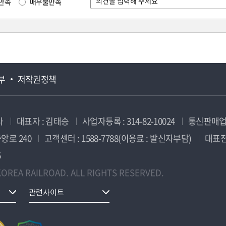
만족
매우불만족
부
저작권정책
사
대표자 : 김태승
사업자등록 : 314-82-10024
통신판매업신
앙로 240
고객센터 : 1588-7788(이용료 : 발신자부담)
대표전화
5
OREA RAILROAD. ALL RIGHTS RESERVED.
관련사이트