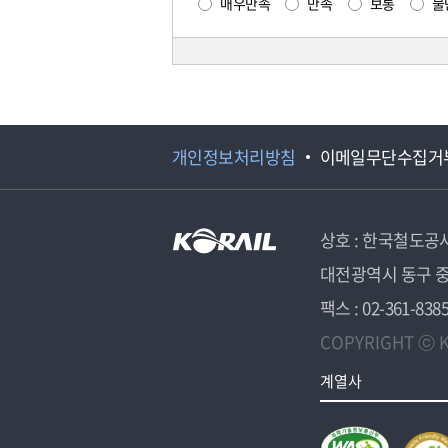
매우만족
만족
보통
불
개인정보처리방침
이메일무단수집거
상호 : 한국철도공
대전광역시 동구 중
팩스 : 02-361-838
COPYRIGHT ⓒ K
계열사