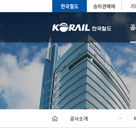
한국철도
승차권예매
기
공
CEO
일반현
공사소개