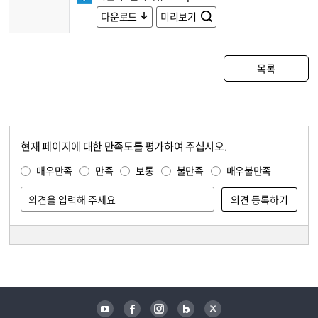
다운로드
미리보기
목록
현재 페이지에 대한 만족도를 평가하여 주십시오.
콘텐츠 만족도 조사
만족도 조사
매우만족
만족
보통
불만족
매우불만족
담당자 정보
담당자 정보
유튜브
페이스북
인스타그램
블로그
트위터