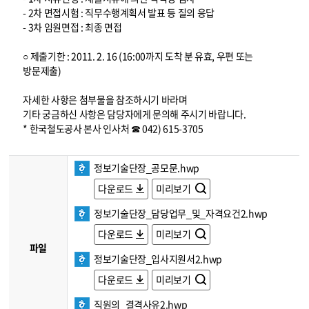
- 2차 면접시험 : 직무수행계획서 발표 등 질의 응답
- 3차 임원면접 : 최종 면접
○ 제출기한 : 2011. 2. 16 (16:00까지 도착 분 유효, 우편 또는
방문제출)
자세한 사항은 첨부물을 참조하시기 바라며
기타 궁금하신 사항은 담당자에게 문의해 주시기 바랍니다.
* 한국철도공사 본사 인사처 ☎ 042) 615-3705
정보기술단장_공모문.hwp
다운로드
미리보기
정보기술단장_담당업무_및_자격요건2.hwp
다운로드
미리보기
파일
정보기술단장_입사지원서2.hwp
다운로드
미리보기
직원의_결격사유2.hwp