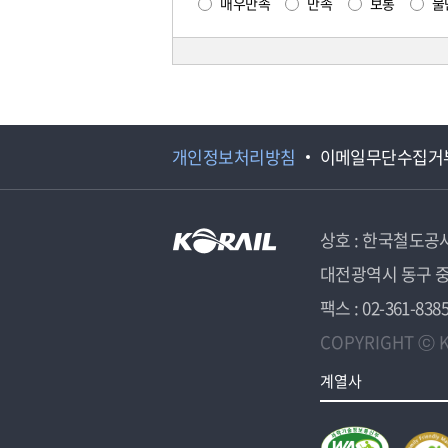
매우만족
만족
보통
불
개인정보처리방침
이메일무단수집거
상호 : 한국철도공
대전광역시 동구 중
팩스 : 02-361-838
COPYRIGHT ⓒ K
계열사