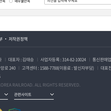
만족
매우불만족
부
저작권정책
사
대표자 : 김태승
사업자등록 : 314-82-10024
통신판매업신
앙로 240
고객센터 : 1588-7788(이용료 : 발신자부담)
대표전화
5
OREA RAILROAD. ALL RIGHTS RESERVED.
관련사이트