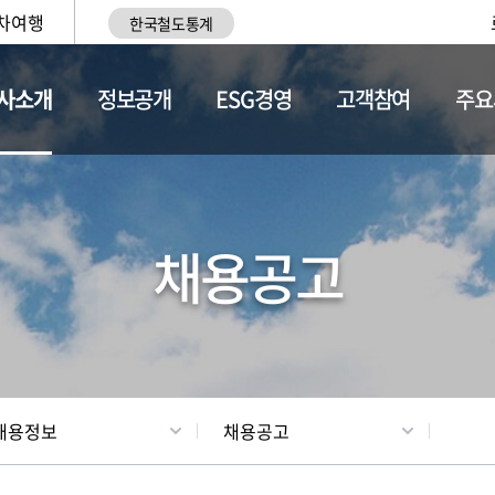
차여행
한국철도통계
사소개
정보공개
ESG경영
고객참여
주요
황
조직현황
채용정보
채용공고
채용정보
채용공고