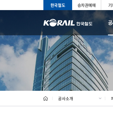
한국철도
승차권예매
기
공
CEO
일반현
공사소개