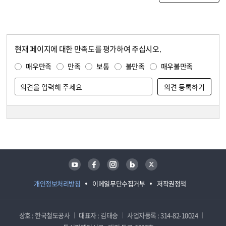
현재 페이지에 대한 만족도를 평가하여 주십시오.
콘텐츠 만족도 조사
만족도 조사
매우만족
만족
보통
불만족
매우불만족
담당자 정보
담당자 정보
유튜브
페이스북
인스타그램
블로그
트위터
개인정보처리방침
이메일무단수집거부
저작권정책
상호 : 한국철도공사
대표자 : 김태승
사업자등록 : 314-82-10024