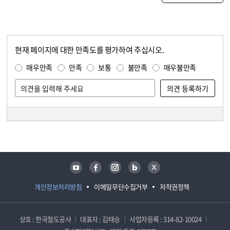
현재 페이지에 대한 만족도를 평가하여 주십시오.
콘텐츠 만족도 조사
만족도 조사
매우만족
만족
보통
불만족
매우불만족
담당자 정보
담당자 정보
유튜브
페이스북
인스타그램
블로그
트위터
개인정보처리방침
이메일무단수집거부
저작권정책
상호 : 한국철도공사
대표자 : 김태승
사업자등록 : 314-82-10024