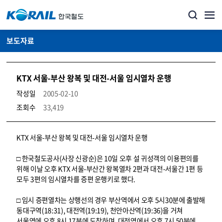
보도자료
KTX 서울-부산 왕복 및 대전-서울 임시열차 운행
작성일
2005-02-10
조회수
33,419
뉴스·홍보_보도자료 상세보기 – 내용, 파일, 담당자 연락처로 구성
KTX 서울-부산 왕복 및 대전-서울 임시열차 운행
□ 한국철도공사(사장 신광순)은 10일 오후 설 귀성객의 이용편의를
위해 이날 오후 KTX 서울-부산간 왕복열차 2편과 대전-서울간 1편 등
모두 3편의 임시열차를 증편 운행키로 했다.
□ 임시 증편열차는 상행선의 경우 부산역에서 오후 5시30분에 출발해
동대구역(18:31), 대전역(19:19), 천안아산역(19:36)을 거쳐
서울역에 오후 8시 17분에 도착하며, 대전역에서 오후 7시 50분에