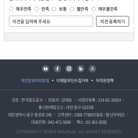
만족도 조사
매우만족
만족
보통
불만족
매우불만족
담당자 정보
담당자 정보
유튜브
페이스북
인스타그램
블로그
트위터
개인정보처리방침
이메일무단수집거부
저작권정책
상호 : 한국철도공사
대표자 : 김태승
사업자등록 : 314-82-10024
통신판매업신고 : 대전 동구-0233호
대전광역시 동구 중앙로 240
고객센터 : 1588-7788(이용료 : 발신자부담)
대표전화 : 042-472-5000
팩스 : 02-361-8385
COPYRIGHT ⓒ KOREA RAILROAD. ALL RIGHTS RESERVED.