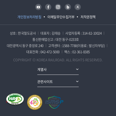
유튜브
페이스북
인스타그램
블로그
트위터
개인정보처리방침
이메일무단수집거부
저작권정책
상호 : 한국철도공사
대표자 : 김태승
사업자등록 : 314-82-10024
통신판매업신고 : 대전 동구-0233호
대전광역시 동구 중앙로 240
고객센터 : 1588-7788(이용료 : 발신자부담)
대표전화 : 042-472-5000
팩스 : 02-361-8385
COPYRIGHT ⓒ KOREA RAILROAD. ALL RIGHTS RESERVED.
계열사
관련사이트