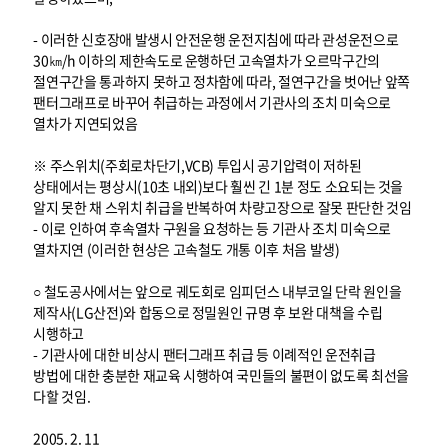
- 이러한 신호장애 발생시 안전운행 운전지침에 따라 관성운전으로
30㎞/h 이하의 제한속도로 운행하던 고속열차가 오르막구간의
절연구간을 통과하지 못하고 정차함에 따라, 절연구간을 벗어난 앞쪽
팬터그래프로 바꾸어 취급하는 과정에서 기관사의 조치 미숙으로
열차가 지연되었음
※ 주스위치(주회로차단기,VCB) 투입시 공기압력이 저하된
상태에서는 평상시(10초 내외)보다 훨씬 긴 1분 정도 소요되는 것을
알지 못한 채 스위치 취급을 반복하여 차량고장으로 잘못 판단한 것임
- 이로 인하여 후속열차 구원을 요청하는 등 기관사 조치 미숙으로
열차지연 (이러한 현상은 고속철도 개통 이후 처음 발생)
○ 철도공사에서는 앞으로 궤도회로 임피던스 내부코일 단락 원인을
제작사(LG산전)와 합동으로 정밀원인 규명 후 보완 대책을 수립
시행하고
- 기관사에 대한 비상시 팬터그래프 취급 등 이례적인 운전취급
방법에 대한 충분한 재교육 시행하여 국민들의 불편이 없도록 최선을
다할 것임.
2005. 2. 11