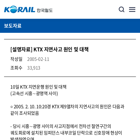
보도자료
[설명자료] KTX 지연사고 원인 및 대책
작성일
2005-02-11
조회수
33,913
뉴스·홍보_보도자료 상세보기 – 내용, 파일, 담당자 연락처로 구성
10일 KTX 지연운행 원인 및 대책
(고속선 시흥∼광명역 사이)
○ 2005. 2. 10. 10:20경 KTX 제9열차의 지연사고의 원인은 다음과
같이 조사되었음
- 당시 시흥∼광명 사이의 사고지점에서 전차선 절연구간의
궤도회로에 설치된 임피던스 내부코일 단락으로 신호장애 현상이
발생하였으며,