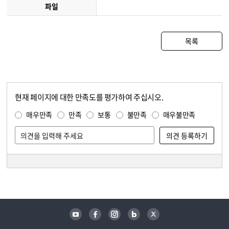
파일
목록
현재 페이지에 대한 만족도를 평가하여 주십시오.
콘텐츠 만족도 조사
만족도 조사
매우만족
만족
보통
불만족
매우불만족
담당자 정보
담당자 정보
유튜브
페이스북
인스타그램
블로그
트위터