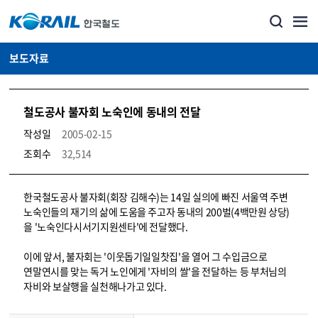
보도자료
철도공사 불자회 노숙인에 동내의 전달
작성일
2005-02-15
조회수
32,514
뉴스·홍보_보도자료 상세보기 – 내용, 파일, 담당자 연락처로 구성
한국철도공사 불자회(회장 김해수)는 14일 실의에 빠진 서울역 주변
노숙인들의 재기의 삶에 도움을 주고자 동내의 200벌(4백만원 상당)
을 '노숙인다시서기지원센타'에 전달했다.
이에 앞서, 불자회는 '이웃돕기일일찻집'을 열어 그 수입금으로
연말연시를 맞는 독거 노인에게 '자비의 쌀'을 전달하는 등 부처님의
자비와 보살행을 실천해나가고 있다.