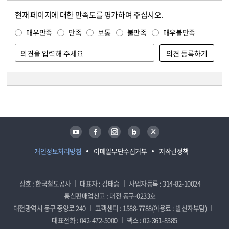
현재 페이지에 대한 만족도를 평가하여 주십시오.
콘텐츠 만족도 조사
만족도 조사
매우만족
만족
보통
불만족
매우불만족
담당자 정보
담당자 정보
유튜브
페이스북
인스타그램
블로그
트위터
개인정보처리방침
이메일무단수집거부
저작권정책
상호 : 한국철도공사
대표자 : 김태승
사업자등록 : 314-82-10024
통신판매업신고 : 대전 동구-0233호
대전광역시 동구 중앙로 240
고객센터 : 1588-7788(이용료 : 발신자부담)
대표전화 : 042-472-5000
팩스 : 02-361-8385