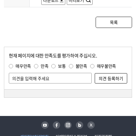
다운로드
미리보기
목록
현재 페이지에 대한 만족도를 평가하여 주십시오.
콘텐츠 만족도 조사
만족도 조사
매우만족
만족
보통
불만족
매우불만족
담당자 정보
담당자 정보
유튜브
페이스북
인스타그램
블로그
트위터