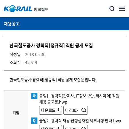
채용공고
한국철도공사 경력직[정규직] 직원 공개 모집
작성일
2018-05-30
조회수
42,619
코레일소개_경영공시_채용공고 상세보기 – 내용, 파일, 담당자 연락처로 구성
한국철도공사 경력직[정규직] 직원 공개 모집문입니다.
붙임1_경력직(관제사, IT정보보안, 러시아어) 직원
채용 공고문.hwp
다운로드
미리보기
파일
붙임2_경력직 채용 전형절차별 세부사항 안내.hwp