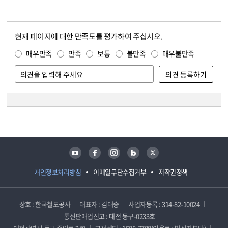
현재 페이지에 대한 만족도를 평가하여 주십시오.
콘텐츠 만족도 조사
만족도 조사
매우만족
만족
보통
불만족
매우불만족
담당자 정보
담당자 정보
유튜브
페이스북
인스타그램
블로그
트위터
개인정보처리방침
이메일무단수집거부
저작권정책
상호 : 한국철도공사
대표자 : 김태승
사업자등록 : 314-82-10024
통신판매업신고 : 대전 동구-0233호