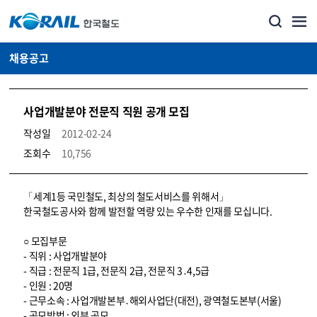
채용공고
사업개발분야 전문직 직원 공개 모집
작성일
2012-02-24
조회수
10,756
코레일소개_경영공시_채용공고 상세보기 – 내용, 파일, 담당자 연락처로 구성
「세계1등 국민철도, 최상의 철도서비스를 위해서」
한국철도공사와 함께 발전할 역량 있는 우수한 인재를 모십니다.
○ 모집부문
- 직위 : 사업개발분야
- 직급 : 전문직 1급, 전문직 2급, 전문직 3․4,5급
- 인원 : 20명
- 근무소속 : 사업개발본부․해외사업단(대전), 광역철도본부(서울)
- 공모방법 : 외부 공모