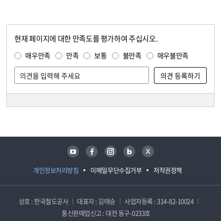
현재 페이지에 대한 만족도를 평가하여 주십시오.
콘텐츠 만족도 조사
만족도 조사
매우만족
만족
보통
불만족
매우불만족
담당자 정보
담당자 정보
유튜브
페이스북
인스타그램
블로그
트위터
개인정보처리방침
이메일무단수집거부
저작권정책
상호 : 한국철도공사
대표자 : 김태승
사업자등록 : 314-82-10024
통신판매업신고 : 대전 동구-0233호