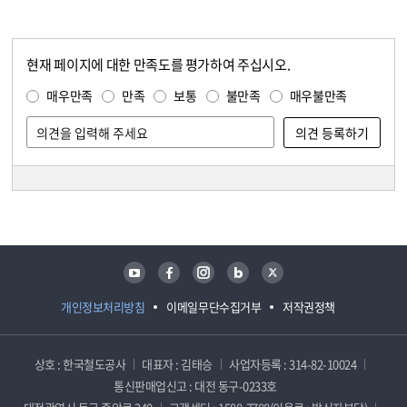
현재 페이지에 대한 만족도를 평가하여 주십시오.
콘텐츠 만족도 조사
만족도 조사
매우만족
만족
보통
불만족
매우불만족
담당자 정보
담당자 정보
유튜브
페이스북
인스타그램
블로그
트위터
개인정보처리방침
이메일무단수집거부
저작권정책
상호 : 한국철도공사
대표자 : 김태승
사업자등록 : 314-82-10024
통신판매업신고 : 대전 동구-0233호