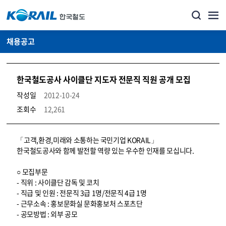
채용공고
한국철도공사 사이클단 지도자 전문직 직원 공개 모집
작성일
2012-10-24
조회수
12,261
코레일소개_경영공시_채용공고 상세보기 – 내용, 파일, 담당자 연락처로 구성
「고객,환경,미래와 소통하는 국민기업 KORAIL」
한국철도공사와 함께 발전할 역량 있는 우수한 인재를 모십니다.
○ 모집부문
- 직위 : 사이클단 감독 및 코치
- 직급 및 인원 : 전문직 3급 1명/전문직 4급 1명
- 근무소속 : 홍보문화실 문화홍보처 스포츠단
- 공모방법 : 외부 공모