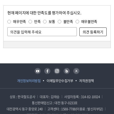
현재 페이지에 대한 만족도를 평가하여 주십시오.
콘텐츠 만족도 조사
만족도 조사
매우만족
만족
보통
불만족
매우불만족
담당자 정보
담당자 정보
유튜브
페이스북
인스타그램
블로그
트위터
개인정보처리방침
이메일무단수집거부
저작권정책
상호 : 한국철도공사
대표자 : 김태승
사업자등록 : 314-82-10024
통신판매업신고 : 대전 동구-0233호
대전광역시 동구 중앙로 240
고객센터 : 1588-7788(이용료 : 발신자부담)