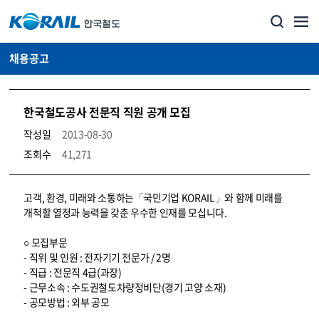
채용공고
한국철도공사 전문직 직원 공개 모집
작성일
2013-08-30
조회수
41,271
코레일소개_경영공시_채용공고 상세보기 – 내용, 파일, 담당자 연락처로 구성
고객, 환경, 미래와 소통하는「국민기업 KORAIL」와 함께 미래를
개척할 열정과 능력을 갖춘 우수한 인재를 모십니다.
○ 모집부문
- 직위 및 인원 : 전자기기 전문가 / 2명
- 직급 : 전문직 4급(과장)
- 근무소속 : 수도권철도차량정비단(경기 고양 소재)
- 공모방법 : 외부 공모