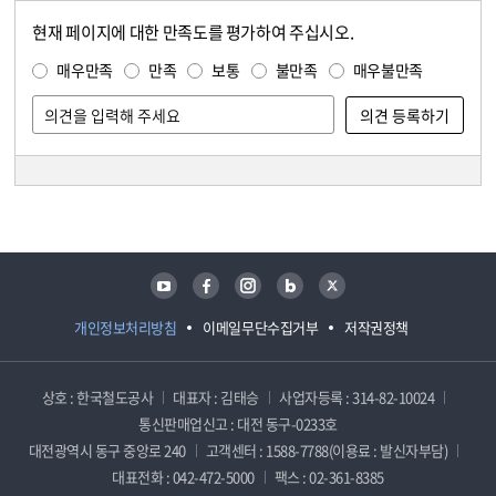
현재 페이지에 대한 만족도를 평가하여 주십시오.
콘텐츠 만족도 조사
만족도 조사
매우만족
만족
보통
불만족
매우불만족
담당자 정보
담당자 정보
유튜브
페이스북
인스타그램
블로그
트위터
개인정보처리방침
이메일무단수집거부
저작권정책
상호 : 한국철도공사
대표자 : 김태승
사업자등록 : 314-82-10024
통신판매업신고 : 대전 동구-0233호
대전광역시 동구 중앙로 240
고객센터 : 1588-7788(이용료 : 발신자부담)
대표전화 : 042-472-5000
팩스 : 02-361-8385