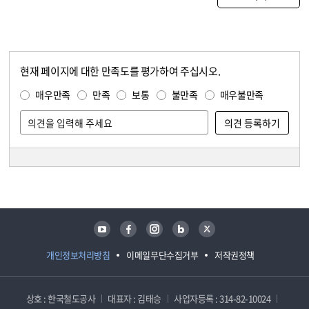
현재 페이지에 대한 만족도를 평가하여 주십시오.
콘텐츠 만족도 조사
만족도 조사
매우만족
만족
보통
불만족
매우불만족
담당자 정보
담당자 정보
유튜브
페이스북
인스타그램
블로그
트위터
개인정보처리방침
이메일무단수집거부
저작권정책
상호 : 한국철도공사
대표자 : 김태승
사업자등록 : 314-82-10024