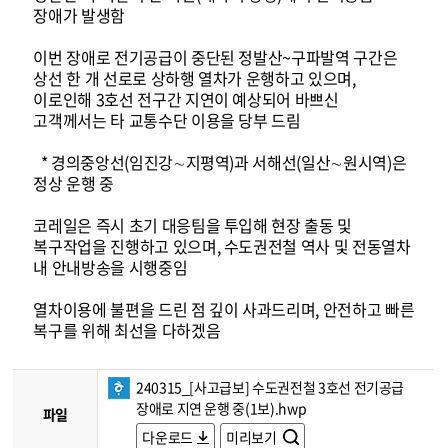
장애가 발생함
이번 장애로 전기공급이 중단된 정발산~구파발역 구간은
상선 한 개 선로로 상하행 열차가 운행하고 있으며,
이로인해 3호선 전구간 지연이 예상되어 바쁘신
고객께서는 타 교통수단 이용을 당부 드림
* 경의중앙선(임진강∼지평역)과 서해선(일산∼원시역)은
정상 운행 중
코레일은 즉시 초기 대응팀을 투입해 현장 출동 및
복구작업을 진행하고 있으며, 수도권전철 역사 및 전동열차
내 안내방송을 시행중임
열차이용에 불편을 드린 점 깊이 사과드리며, 안전하고 빠른
복구를 위해 최선을 다하겠음
240315_[사고급보] 수도권전철 3호선 전기공급
장애로 지연 운행 중(1보).hwp
파일
다운로드
미리보기