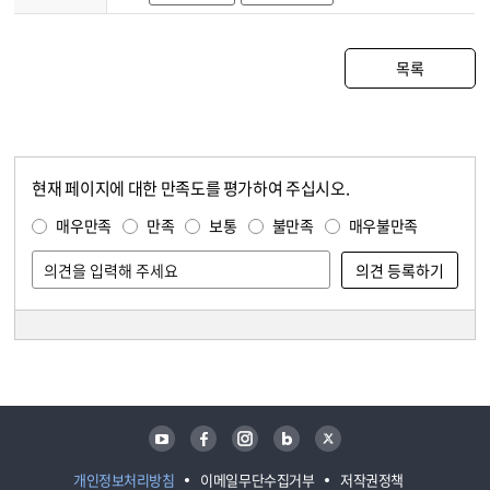
목록
현재 페이지에 대한 만족도를 평가하여 주십시오.
콘텐츠 만족도 조사
만족도 조사
매우만족
만족
보통
불만족
매우불만족
담당자 정보
담당자 정보
유튜브
페이스북
인스타그램
블로그
트위터
개인정보처리방침
이메일무단수집거부
저작권정책