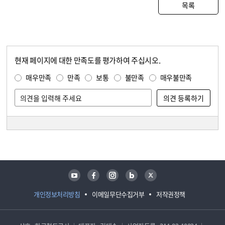
목록
현재 페이지에 대한 만족도를 평가하여 주십시오.
콘텐츠 만족도 조사
만족도 조사
매우만족
만족
보통
불만족
매우불만족
담당자 정보
담당자 정보
유튜브
페이스북
인스타그램
블로그
트위터
개인정보처리방침
이메일무단수집거부
저작권정책