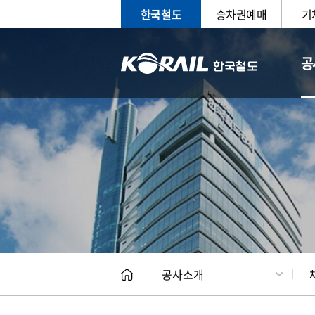
한국철도
승차권예매
기
공
CEO
일반현
공사소개