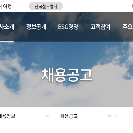
차여행
한국철도통계
사소개
정보공개
ESG경영
고객참여
주요
황
조직현황
채용정보
채용공고
채용정보
채용공고