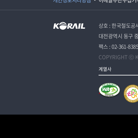
상호 : 한국철도공
대전광역시 동구 중
팩스 : 02-361-838
COPYRIGHT ⓒ K
계열사