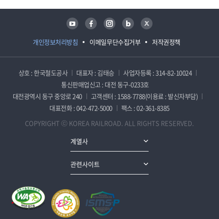
유튜브
페이스북
인스타그램
블로그
트위터
개인정보처리방침
이메일무단수집거부
저작권정책
상호 : 한국철도공사
대표자 : 김태승
사업자등록 : 314-82-10024
통신판매업신고 : 대전 동구-0233호
대전광역시 동구 중앙로 240
고객센터 : 1588-7788(이용료 : 발신자부담)
대표전화 : 042-472-5000
팩스 : 02-361-8385
COPYRIGHT ⓒ KOREA RAILROAD. ALL RIGHTS RESERVED.
계열사
관련사이트